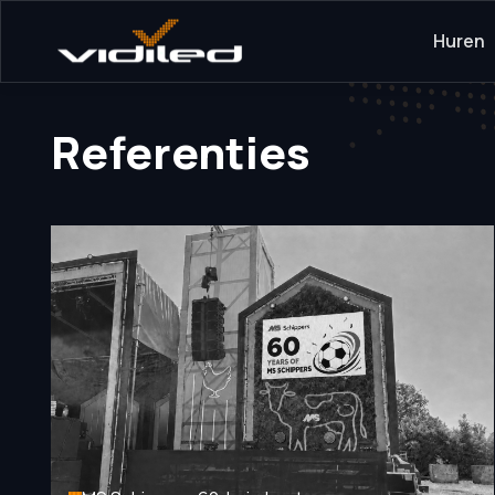
Huren
Referenties