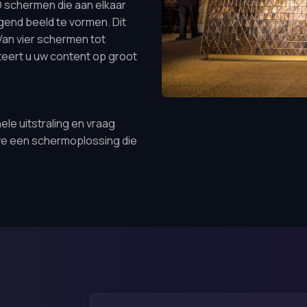
D schermen die aan elkaar
nd beeld te vormen. Dit
an vier schermen tot
nteert u uw content op groot
le uitstraling en vraag
 we een schermoplossing die