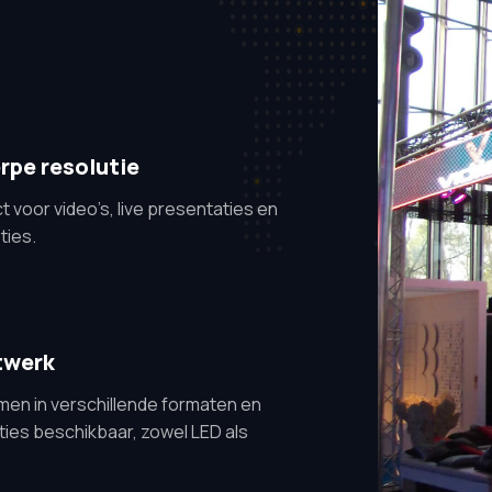
rpe resolutie
t voor video’s, live presentaties en
ties.
twerk
en in verschillende formaten en
ties beschikbaar, zowel LED als