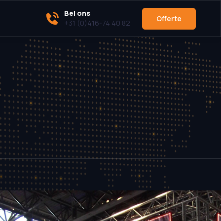
Bel ons
Offerte
+31 (0)416-74 40 82