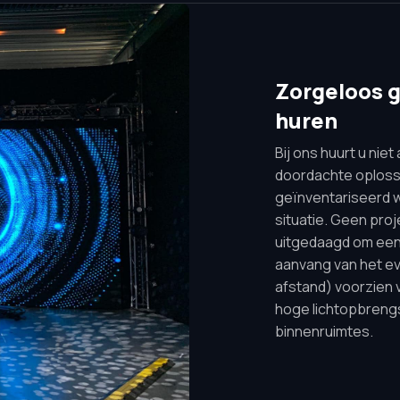
Zorgeloos g
huren
Bij ons huurt u nie
doordachte oplossi
geïnventariseerd w
situatie. Geen proj
uitgedaagd om een 
aanvang van het eve
afstand) voorzien 
hoge lichtopbrengst
binnenruimtes.