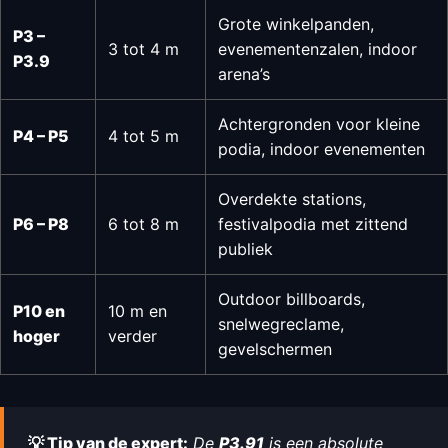
Grote winkelpanden,
P3 –
3 tot 4 m
evenementenzalen, indoor
P3.9
arena’s
Achtergronden voor kleine
P4 – P5
4 tot 5 m
podia, indoor evenementen
Overdekte stations,
P6 – P8
6 tot 8 m
festivalpodia met zittend
publiek
Outdoor billboards,
P10 en
10 m en
snelwegreclame,
hoger
verder
gevelschermen
💡 Tip van de expert:
De
P3.91
is een absolute