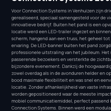
Voor Connection Systems in Venhuizen zijn dr
gerealiseerd, speciaal samengesteld voor de vie
innovatieve bedrijf. Buiten het pand is een op
locatie werd een LED-trailer ingezet en binn
scherm, hangend aan een truss, het geheel to
ervaring. De LED-banner buiten het pand zorgd
professionele uitstraling van het jubileum. Het
passerende bezoekers en versterkte de zichtbaa
bijzondere evenement. Dankzij de hoogwaardi
zowel overdag als in de avonduren helder en op
bood maximale flexibiliteit en was snel en ee
locatie. Zonder afhankelijkheid van vaste infr
worden gepositioneerd waar de meeste impact
mobiel communicatiemiddel, perfect passend b
Connection Systems. Binnen werd een modulai