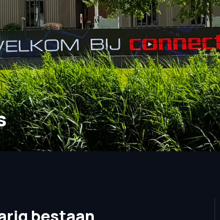
s
arig bestaan