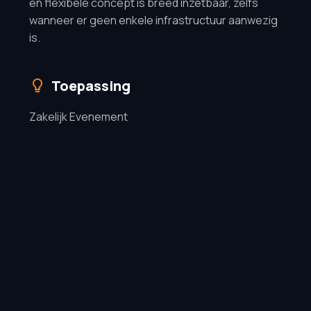
en flexibele concept is breed inzetbaar, zelfs
wanneer er geen enkele infrastructuur aanwezig
is.
Toepassing
Zakelijk Evenement