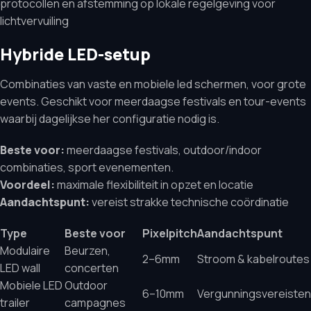
protocollen en afstemming op lokale regelgeving voor
lichtvervuiling
Hybride LED-setup
Combinaties van vaste en mobiele led schermen, voor grote
events. Geschikt voor meerdaagse festivals en tour-events
waarbij dagelijkse her configuratie nodig is.
Beste voor:
meerdaagse festivals, outdoor/indoor
combinaties, sport evenementen.
Voordeel:
maximale flexibiliteit in opzet en locatie
Aandachtspunt:
vereist strakke technische coördinatie
Type
Beste voor
Pixelpitch
Aandachtspunt
Modulaire
Beurzen,
2–6mm
Stroom & kabelroutes
LED wall
concerten
Mobiele LED
Outdoor
6–10mm
Vergunningsvereisten
trailer
campagnes